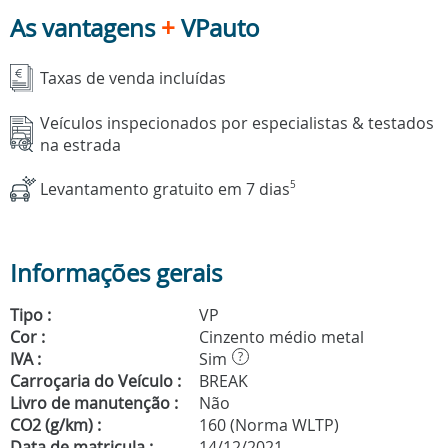
As vantagens
+
VPauto
Taxas de venda incluídas
Veículos inspecionados por especialistas & testados
na estrada
Levantamento gratuito em 7 dias
5
Informações gerais
Tipo :
VP
Cor :
Cinzento médio metal
IVA :
Sim
?
Carroçaria do Veículo :
BREAK
Livro de manutenção :
Não
CO2 (g/km) :
160 (Norma WLTP)
Data de matricula :
14/12/2021