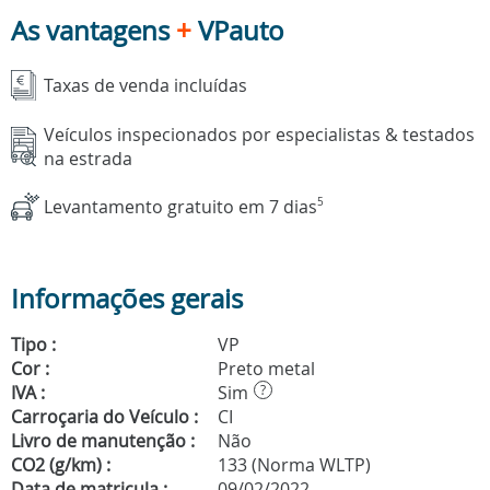
As vantagens
+
VPauto
Taxas de venda incluídas
Veículos inspecionados por especialistas & testados
na estrada
Levantamento gratuito em 7 dias
5
Informações gerais
Tipo :
VP
Cor :
Preto metal
IVA :
Sim
?
Carroçaria do Veículo :
CI
Livro de manutenção :
Não
CO2 (g/km) :
133 (Norma WLTP)
Data de matricula :
09/02/2022