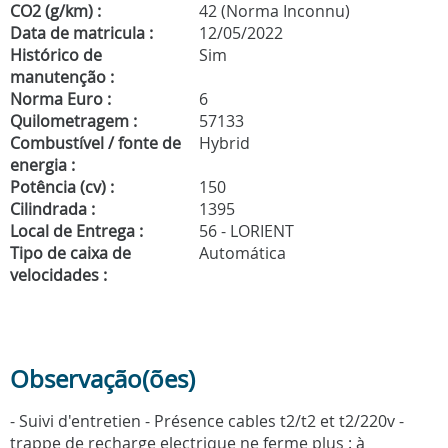
CO2 (g/km) :
42 (Norma Inconnu)
Data de matricula :
12/05/2022
Histórico de
Sim
manutenção :
Norma Euro :
6
Quilometragem :
57133
Combustível / fonte de
Hybrid
energia :
Potência (cv) :
150
Cilindrada :
1395
Local de Entrega :
56 - LORIENT
Tipo de caixa de
Automática
velocidades :
Observação(ões)
- Suivi d'entretien - Présence cables t2/t2 et t2/220v -
trappe de recharge electrique ne ferme plus : à