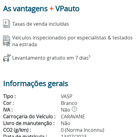
As vantagens
+
VPauto
Taxas de venda incluídas
Veículos inspecionados por especialistas & testados
na estrada
Levantamento gratuito em 7 dias
5
Informações gerais
Tipo :
VASP
Cor :
Branco
IVA :
Não
?
Carroçaria do Veículo :
CARAVANE
Livro de manutenção :
Não
CO2 (g/km) :
0 (Norma Inconnu)
Data de matricula :
13/07/2023