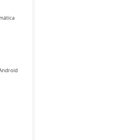
mática
 Android