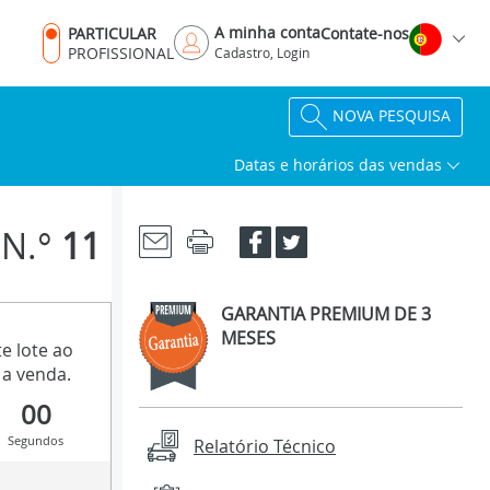
A minha conta
PARTICULAR
Contate-nos
PROFISSIONAL
Cadastro, Login
NOVA PESQUISA
Datas e horários das vendas
N.°
11
GARANTIA PREMIUM DE 3
MESES
e lote ao
a venda.
00
Segundos
Relatório Técnico