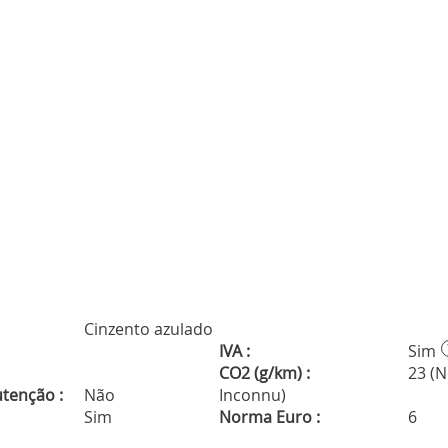
Cinzento azulado
IVA :
Sim
CO2 (g/km) :
23 (
tenção :
Não
Inconnu)
Sim
Norma Euro :
6