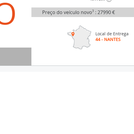
O
Preço do veículo novo
3
:
27990 €
Local de Entrega
44 - NANTES