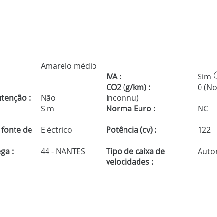
Amarelo médio
IVA :
Sim
CO2 (g/km) :
0 (N
tenção :
Não
Inconnu)
Sim
Norma Euro :
NC
 fonte de
Eléctrico
Potência (cv) :
122
ga :
44 - NANTES
Tipo de caixa de
Auto
velocidades :