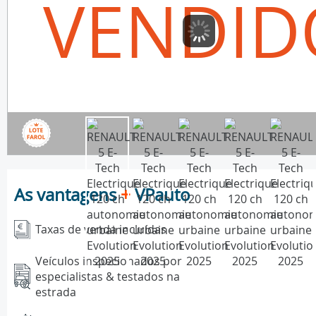
VENDID
As vantagens
+
VPauto
Taxas de venda incluídas
Veículos inspecionados por
especialistas & testados na
estrada