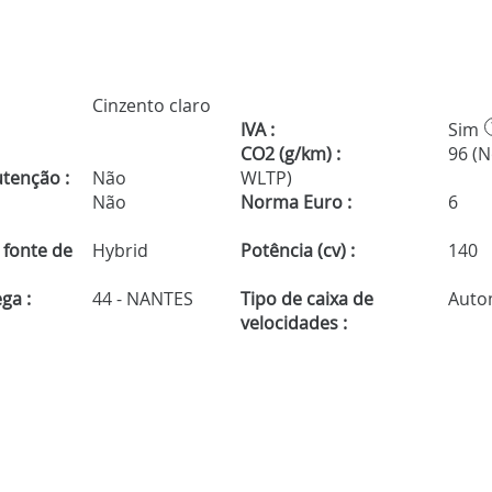
Cinzento claro
IVA :
Sim
CO2 (g/km) :
96 (
tenção :
Não
WLTP)
Não
Norma Euro :
6
 fonte de
Hybrid
Potência (cv) :
140
ga :
44 - NANTES
Tipo de caixa de
Auto
velocidades :