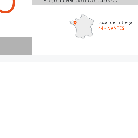
O
Preço do veículo novo
:
42000 €
Local de Entrega
44 - NANTES