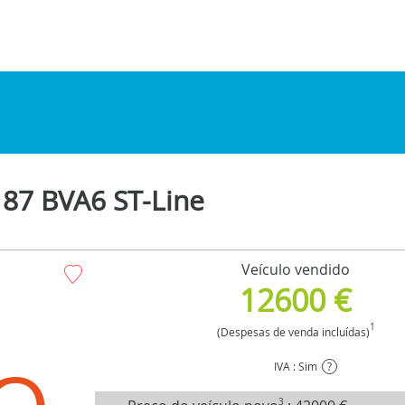
87 BVA6 ST-Line
Veículo vendido
12600 €
1
(Despesas de venda incluídas)
IVA : Sim
?
3