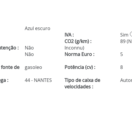
Azul escuro
IVA :
Sim
CO2 (g/km) :
89 (
tenção :
Não
Inconnu)
Não
Norma Euro :
5
 fonte de
gasoleo
Potência (cv) :
8
ga :
44 - NANTES
Tipo de caixa de
Auto
velocidades :