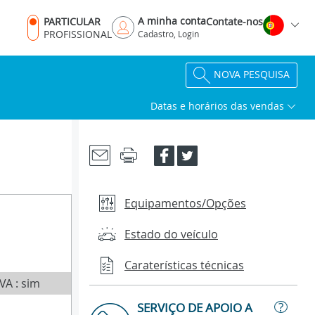
A minha conta
PARTICULAR
Contate-nos
PROFISSIONAL
Cadastro, Login
NOVA PESQUISA
Datas e horários das vendas
Equipamentos/Opções
Estado do veículo
Caraterísticas técnicas
IVA : sim
?
SERVIÇO DE APOIO A