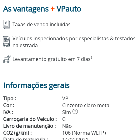
As vantagens
+
VPauto
Taxas de venda incluídas
Veículos inspecionados por especialistas & testados
na estrada
Levantamento gratuito em 7 dias
5
Informações gerais
Tipo :
VP
Cor :
Cinzento claro metal
IVA :
Sim
?
Carroçaria do Veículo :
CI
Livro de manutenção :
Não
CO2 (g/km) :
106 (Norma WLTP)
Data de matricula :
14/01/2021