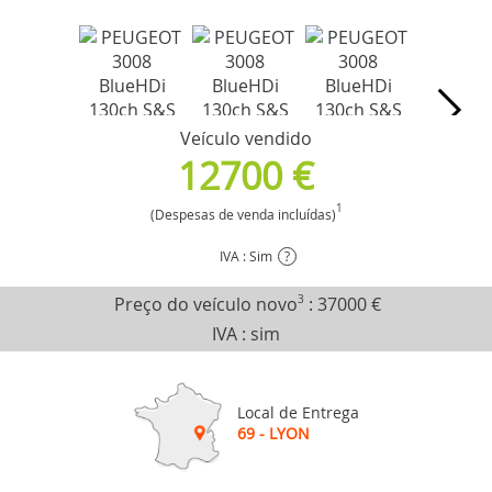
Veículo vendido
12700 €
1
(Despesas de venda incluídas)
IVA : Sim
?
Preço do veículo novo
3
:
37000 €
IVA : sim
Local de Entrega
69 - LYON