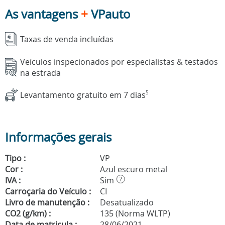
As vantagens
+
VPauto
Taxas de venda incluídas
Veículos inspecionados por especialistas & testados
na estrada
Levantamento gratuito em 7 dias
5
Informações gerais
Tipo :
VP
Cor :
Azul escuro metal
IVA :
Sim
?
Carroçaria do Veículo :
CI
Livro de manutenção :
Desatualizado
CO2 (g/km) :
135 (Norma WLTP)
Data de matricula :
28/06/2021