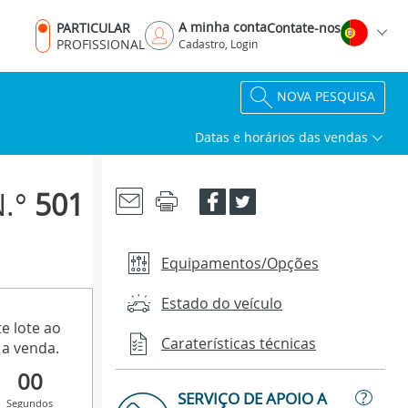
A minha conta
PARTICULAR
Contate-nos
PROFISSIONAL
Cadastro, Login
NOVA PESQUISA
Datas e horários das vendas
N.°
501
Equipamentos/Opções
Estado do veículo
e lote ao
Caraterísticas técnicas
a venda.
00
?
SERVIÇO DE APOIO A
Segundos