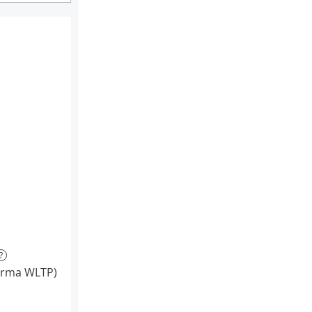
?
orma WLTP)