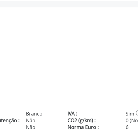
Branco
IVA :
Sim
tenção :
Não
CO2 (g/km) :
0 (N
Não
Norma Euro :
6