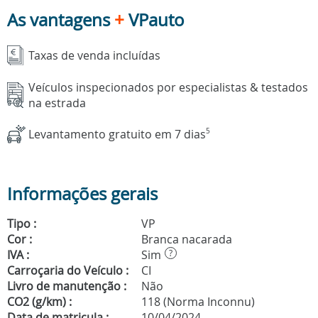
As vantagens
+
VPauto
Taxas de venda incluídas
Veículos inspecionados por especialistas & testados
na estrada
Levantamento gratuito em 7 dias
5
Informações gerais
Tipo :
VP
Cor :
Branca nacarada
IVA :
Sim
?
Carroçaria do Veículo :
CI
Livro de manutenção :
Não
CO2 (g/km) :
118 (Norma Inconnu)
Data de matricula :
10/04/2024