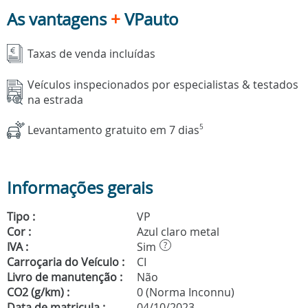
As vantagens
+
VPauto
Taxas de venda incluídas
Veículos inspecionados por especialistas & testados
na estrada
Levantamento gratuito em 7 dias
5
Informações gerais
Tipo :
VP
Cor :
Azul claro metal
IVA :
Sim
?
Carroçaria do Veículo :
CI
Livro de manutenção :
Não
CO2 (g/km) :
0 (Norma Inconnu)
Data de matricula :
04/10/2023