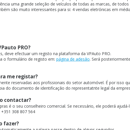
ia uma grande seleção de veículos de todas as marcas, de todos os t
mbém são muito interessantes para si: 4 vendas eletrónicas em méd
 VPauto PRO?
cas, deve efectuar um registo na plataforma da VPAuto PRO.
ha o formulário de registo em:
página de adesão
.
Será posteriormente
ra me registar?
nte reservadas aos profissionais do setor automóvel. É por isso qu
ópia do documento de identificação do representatnte legal da empres
so contactar?
as é o seu conselheiro comercial. Se necessário, ele poderá ajudá-lo
 +351 308 807 564
o fazer?
automaticamente a palavra-passe dentro de alguns segundos.