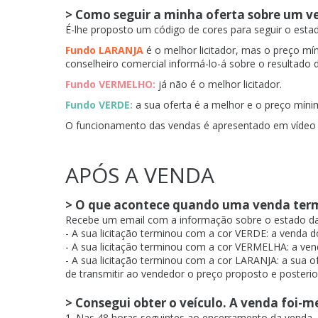
> Como seguir a minha oferta sobre um v
É-lhe proposto um código de cores para seguir o estado
Fundo LARANJA
é o melhor licitador, mas o preço mí
conselheiro comercial informá-lo-á sobre o resultado 
Fundo VERMELHO:
já não é o melhor licitador.
Fundo VERDE:
a sua oferta é a melhor e o preço míni
O funcionamento das vendas é apresentado em víde
APÓS A VENDA
> O que acontece quando uma venda ter
Recebe um email com a informação sobre o estado da 
- A sua licitação terminou com a cor VERDE: a venda d
- A sua licitação terminou com a cor VERMELHA: a vend
- A sua licitação terminou com a cor LARANJA: a sua o
de transmitir ao vendedor o preço proposto e posteri
> Consegui obter o veículo. A venda foi-
1. Nas 48 horas seguintes ao encerramento da venda, a