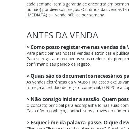
cada semana, tem a garantia de encontrar em permanênc
ou não) por diversos preços. Os ritmos das vendas ta
IMEDIATA) e 1 venda pública por semana.
ANTES DA VENDA
> Como posso registar-me nas vendas da
Para participar nas nossas vendas eletrónicas e públi
Para se registar e receber as suas credenciais, preenc
confirmar o seu pedido de registo.
> Quais são os documentos necessários pa
As vendas eletrónicas da VPAuto PRO estão exclusivame
forneça a certidão de registo comercial, o NIPC e a c
> Não consigo iniciar a sessão. Quem pos
O contacto principal para acompanhá-lo nas suas compr
Caso não o conheça, contacte-nos através do número
> Esqueci-me da palavra-passe. O que dev
Clique em "Esqueceu-se da palavra-passe". Receberá 