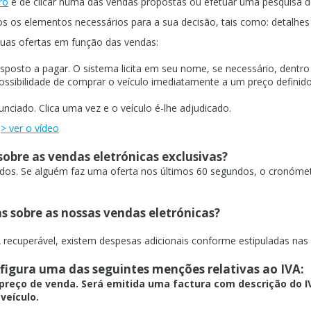
ro
e de clicar numa das vendas propostas ou efetuar uma pesquisa d
s os elementos necessários para a sua decisão, tais como: detalhes do v
suas ofertas em função das vendas:
osto a pagar. O sistema licita em seu nome, se necessário, dentro d
sibilidade de comprar o veículo imediatamente a um preço definido; 
nciado. Clica uma vez e o veículo é-lhe adjudicado.
o
> ver o vídeo
bre as vendas eletrónicas exclusivas?
todos. Se alguém faz uma oferta nos últimos 60 segundos, o cronó
s sobre as nossas vendas eletrónicas?
 recuperável, existem despesas adicionais conforme estipuladas nas
s figura uma das seguintes menções relativas ao IVA:
no preço de venda. Será emitida uma factura com descrição do I
veículo.