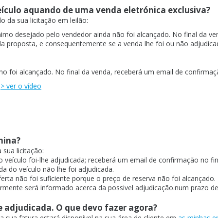
eículo aquando de uma venda eletrónica exclusiva?
 da sua licitação em leilão:
nimo desejado pelo vendedor ainda não foi alcançado. No final da v
da proposta, e consequentemente se a venda lhe foi ou não adjudicad
mo foi alcançado. No final da venda, receberá um email de confirma
o
> ver o vídeo
mina?
sua licitação:
o veículo foi-lhe adjudicada; receberá um email de confirmação no fi
a do veículo não lhe foi adjudicada.
ferta não foi suficiente porque o preço de reserva não foi alcançado
ormente será informado acerca da possivel adjudicação.num prazo de 
me adjudicada. O que devo fazer agora?
 sua fatura estará disponível na sua área de cliente em
as minhas 