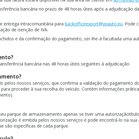
sferência bancária no prazo de 48 horas úteis após a adjudicação da
de entrega intracomunitária para
backofficeexport@vpauto.eu
. Pode 
ração de isenção de IVA.
hidos e da confirmação do pagamento, ser-lhe-á facultada uma aut
ento?
nsferência bancária nas 48 horas úteis seguintes à adjudicação.
tamento?
 pelos nossos serviços, que confirma a validação do pagamento do 
 para proceder à sua recolha do veículo. Contém informações prática
ento).
 seu parque de armazenamento apenas se tiver uma autorizaçãotítul
orização é emitida pelos nossos serviços e pode encontrá-lo na sua
e são específicas de cada parque.
culo?