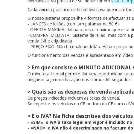
eletrónicas, só precisa de se identificar em
vpauto.pt/p
Cada veículo possui uma ficha descritiva que inclui todo
O nosso sistema propõe-lhe 4 formas de efectuar as 
- LANCES de leilões (com um patamar de 50 €).
- OFERTA MÁXIMA: defina o preço máximo que está disp
- COMPRA IMEDIATA : Sistema de leilão, mas com a pos
venda é-lhe adjudicada
- PREÇO FIXO: Não há qualquer leilão. Há um preço anu
O funcionamento das vendas é apresentado em víde
> Em que consiste o MINUTO ADICIONAL so
O minuto adicional permite dar uma oportunidade a 
ninguém faça uma licitação nos últimos 60 segundos.
> Quais são as despesas de venda aplicada
Os preços indicados incluem as taxas de venda.
Se importar os veículos na CE ou fora da CE com o IVA
> E o IVA? Na ficha descritiva dos veículo
- «SIM»: o IVA à taxa legal em vigor é incluído 
- «NÃO»: o IVA não è descriminado na factura do 