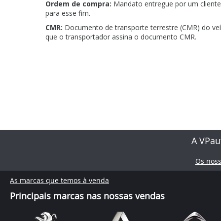
Ordem de compra:
Mandato entregue por um cliente 
para esse fim.
CMR:
Documento de transporte terrestre (CMR) do ve
que o transportador assina o documento CMR.
A VPau
Os nos
As marcas que temos à venda
Principais marcas nas nossas vendas