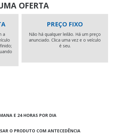
 UMA OFERTA
TA
PREÇO FIXO
m a
Não há qualquer leilão. Há um preço
eículo
anunciado. Clica uma vez e o veículo
inido;
é seu.
quando
EMANA E 24 HORAS POR DIA
ISAR O PRODUTO COM ANTECEDÊNCIA