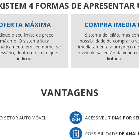
XISTEM 4 FORMAS DE APRESENTAR
OFERTA MÁXIMA
COMPRA IMEDIA
dique o seu limite de preço
Sistema de leilão, mas co
máximo. O sistema licita
possibilidade de comprar o v
máticamente em seu nome, se
imediatamente a um preço def
essário, dentro do limite que
o veículo sai então da venda 
indicou.
licitado.
VANTAGENS
O SETOR AUTOMÓVEL
ACESSÍVEL
7 DIAS POR S
POSSIBILIDADE
DE ANAL